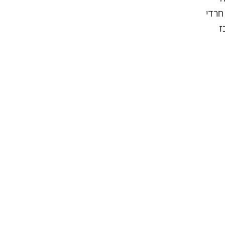
חרדי
ז