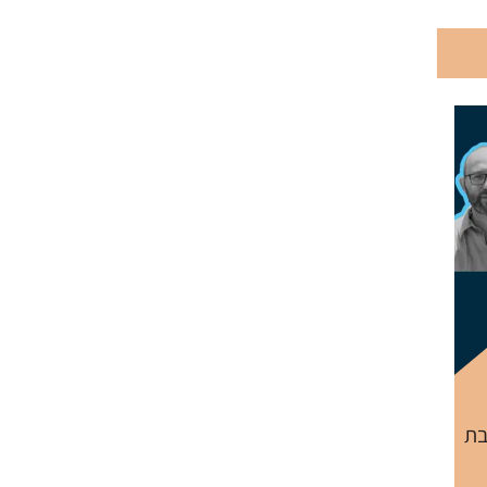
18:
בת