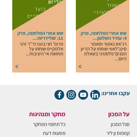
שש אחרי המלחמה, פרק
שש אחרי המלחמה, פרק
4: עתיד השלטון...
11: סולידריות...
רג'אא נאטור וסאמר
פרופ' חגי בועז וד"ר זהר
סינג'לאווי שוחחו על הדיון
אלמקייס שוחחו על
הפנים־פלסטיני בשאלת
תחושת אי־היציבות...
היום...
עקבו אחרינו:
על המכון
מחקר ומנהיגות
סגל המכון
כל תחומי המחקר
קמפוס ון ליר
מסעות דעת