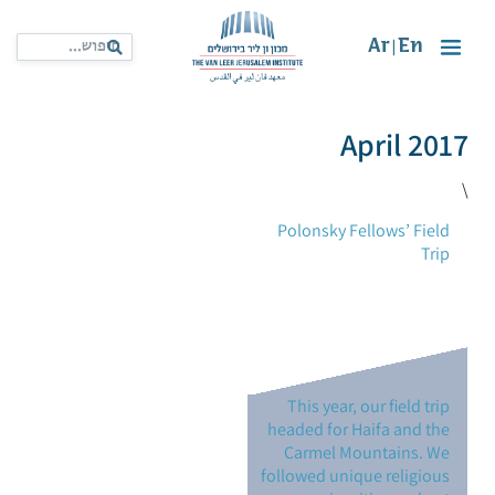
Ar
En
|
April 2017
\
Polonsky Fellows’ Field
Trip
This year, our field trip
headed for Haifa and the
Carmel Mountains. We
followed unique religious