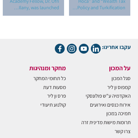
Academy Fellow, Dr. Ofri
Hoca” and “Wealth Tax
Ilany, was launched…
Policy and Turkification…
עקבו אחרינו:
על המכון
מחקר ומנהיגות
סגל המכון
כל תחומי המחקר
קמפוס ון ליר
מסעות דעת
האקדמיה ע"ש פולונסקי
פרס ון ליר
אירוח כנסים ואירועים
קולנוע תיעודי
תמיכה במכון
תרומות מישות מדינית זרה
צרו קשר