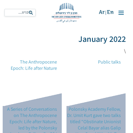
Ar
En
|
January 2022
\
The Anthropocene
Public talks
Epoch: Life after Nature
A Series of Conversations
Polonsky Academy Fellow,
on The Anthropocene
Dr. Umit Kurt gave two talks
Epoch: Life after Nature,
titled “Obstinate Unionist
led by the Polonsky
Celal Bayar alias Galip