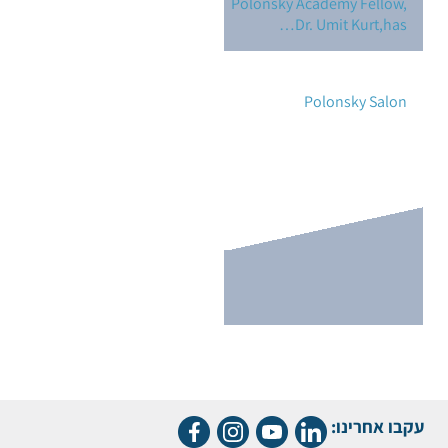
Polonsky Academy Fellow,
Dr. Umit Kurt,has…
Polonsky Salon
עקבו אחרינו: