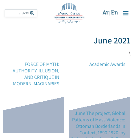
Ar
En
|
June 2021
\
FORCE OF MYTH:
Academic Awards
AUTHORITY, ILLUSION,
AND CRITIQUE IN
MODERN IMAGINARIES
June The project, Global
Patterns of Mass Violence:
Ottoman Borderlands in
Context, 1890-1920, by