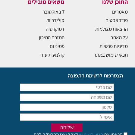
התוכן שלנו
נושאים מובילים
מאמרים
7 באוקטובר
פודקאסטים
סולידריות
הרצאות מצולמות
דמוקרטיה
על האתר
המזרח התיכון
מדיניות פרטיות
פמיניזם
תנאי שימוש באתר
קולנוע תיעודי
הצטרפות לרשימת התפוצה
קראתי את
תנאי השימוש
באתר ואני מסכים/ה להם