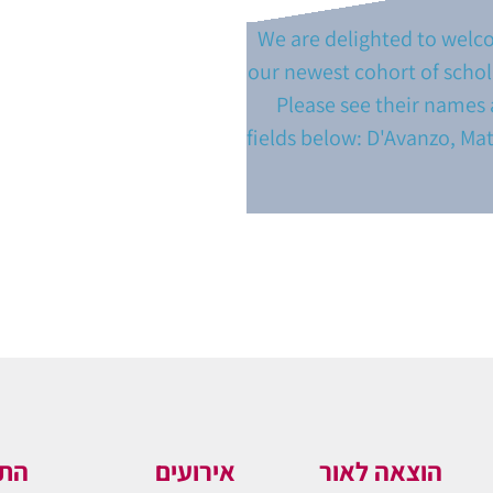
We are delighted to wel
our newest cohort of schol
Please see their names
fields below: D'Avanzo, Ma
הוצאה לאור
אירועים
התו