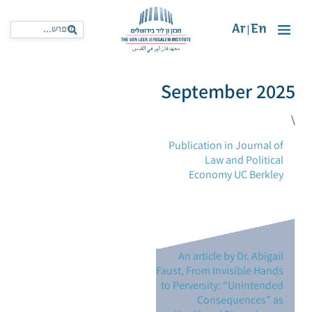
Ar
En
|
September 2025
\
Publication in Journal of
Law and Political
Economy UC Berkley
An article by Dr. Abigail
Faust, From Invisible Hands
to Perversity: “Unintended
Consequences” as