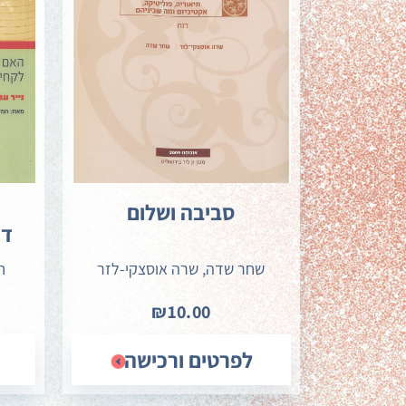
סביבה ושלום
ה
די
שחר שדה, שרה אוסצקי-לזר
ח
₪10.00
לפרטים ורכישה