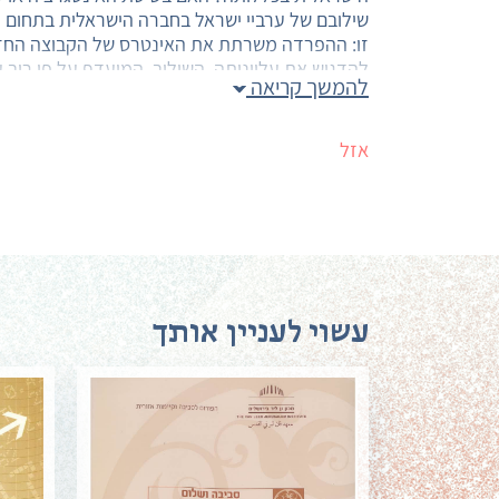
שילובם של ערביי ישראל בחברה הישראלית בתחום 
זו: ההפרדה משרתת את האינטרס של הקבוצה החז
להדגיש את עליונותה. השילוב, המועדף על פי רוב 
להמשך קריאה
שאינו מהווה ערובה לשוויון עתידי.
אזל
עשוי לעניין אותך