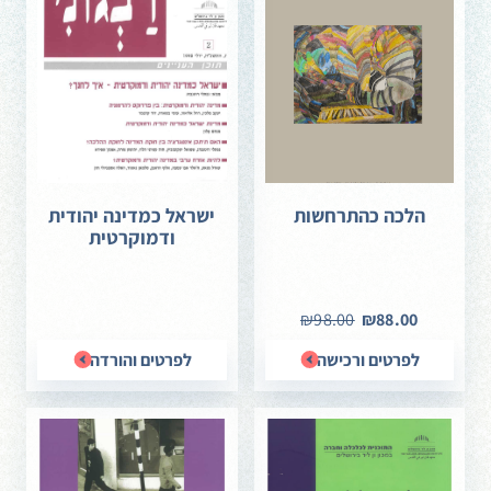
מטובי החוקרים ואנשי הרוח העוסקים בתחום – ותיקים כצעירים –
נוטלים חלק בספר. אפשר לקוות שהוא יתרום תרומה משמעותית הן
לקידומם של המחקר והעיון ביסודות התיאולוגיים-דתיים, החברתיים
והתרבותיים של היהדות הרפורמית; הן לשכלול ולהעמקה של הדיון
החינוכי-תרבותי על עתידה של יהדות ארצות הברית, נושא שנמצא
על סדר יומו של העם היהודי בעת הזאת.
הלכה כהתרחשות
ישראל כמדינה יהודית
ודמוקרטית
₪98.00
₪88.00
לפרטים ורכישה
לפרטים והורדה