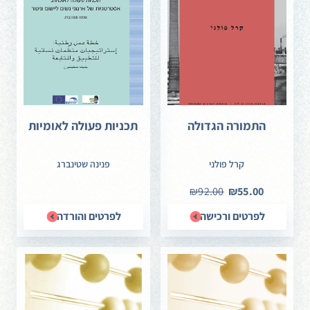
הצעה. מתוך ההריסות – אנו מגישים טקסט שמטרתו לבנות עתיד
משותף.
עריכת תוכן: ניב סבריאגו
תרגם לערבית: רג'א זעאתרה
לרכישה מרוכזת של הלקסיקון
התמורה הגדולה
תכניות פעולה לאומיות
קרל פולני
פנינה שטינברג
₪92.00
₪55.00
לפרטים ורכישה
לפרטים והורדה