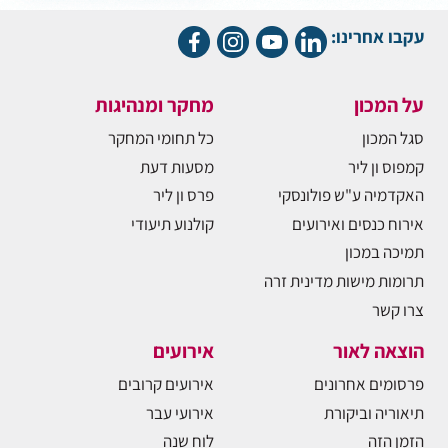
עקבו אחרינו:
על המכון
מחקר ומנהיגות
סגל המכון
כל תחומי המחקר
קמפוס ון ליר
מסעות דעת
האקדמיה ע"ש פולונסקי
פרס ון ליר
אירוח כנסים ואירועים
קולנוע תיעודי
תמיכה במכון
תרומות מישות מדינית זרה
צרו קשר
הוצאה לאור
אירועים
פרסומים אחרונים
אירועים קרובים
תיאוריה וביקורת
אירועי עבר
הזמן הזה
לוח שנה