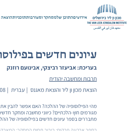
אירועים
התוכן שלנו
מחקר ומעורבות
תוכניות
הוצאה 
עיונים חדשים בפילוסו
בעריכת: אביעזר רביצקי, אבינועם רוזנק
תרבות ומחשבה יהודית
הוצאת מכון ון ליר והוצאת מאגנס
עברית
08
מהי הפילוסופיה של ההלכה? האם אפשר להבין את 
מגורמים חוץ-הלכתיים? כיווני מחשבה ומחקר חדשים
מתבררים בספר עיונים חדשים בפילוסופיה של ההלכ
בספר ארבעה פרקים: בירור תחום המחקר; המאבק 