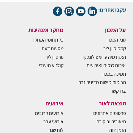
עקבו אחרינו:
על המכון
מחקר ומנהיגות
סגל המכון
כל תחומי המחקר
קמפוס ון ליר
מסעות דעת
האקדמיה ע"ש פולונסקי
פרס ון ליר
אירוח כנסים ואירועים
קולנוע תיעודי
תמיכה במכון
תרומות מישות מדינית זרה
צרו קשר
הוצאה לאור
אירועים
פרסומים אחרונים
אירועים קרובים
תיאוריה וביקורת
אירועי עבר
הזמן הזה
לוח שנה