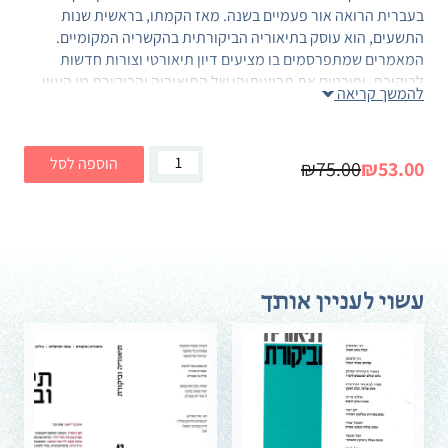
בעברית הרואה אור פעמיים בשנה. מאז הקמתו, בראשית שנות
התשעים, הוא עוסק בתיאוריה הביקורתית בהקשריה המקומיים.
המאמרים שמתפרסמים בו מציעים דיון תיאורטי וצורות חדשות
לביקורת, ופורטים את תביעותיהן של התיאוריה והביקורת מן העיון
להמשך קריאה
ומן המעש. הם תוהים על שאלות היסוד של התיאוריה הביקורתית
לנוכח התמורות במציאות החברתית הקונקרטית – זו שבישראל, על
הסוגיות הפוליטיות והתרבותיות שעולות בה; וכן זו שבמקומות
כמות
הוספה לסל
₪75.00
₪53.00
אחרים, במבט השוואתי ובהקשר גלובלי.
של
תאוריה
וביקורת
|
לקריאת המאמרים באתר תיאוריה וביקורת >
גיליון
47
עשוי לעניין אותך