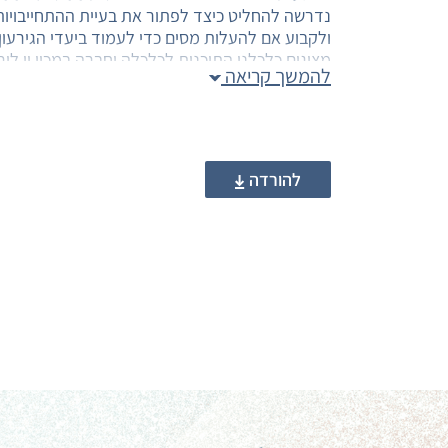
נדרשה להחליט כיצד לפתור את בעיית ההתחייבויו
ולקבוע אם להעלות מסים כדי לעמוד ביעדי הגירעו
מציגים כלכלני התוכנית לכלכלה וחברה במכון ון לי
להמשך קריאה
של הממשלה עד שנת 2020. על 
מהתחייבויותיה כדי לטפל בצורכי המשק, ומאידך גי
הבאות, בד בבד עם קיצוץ בהוצאה הביטחונית.
להורדה