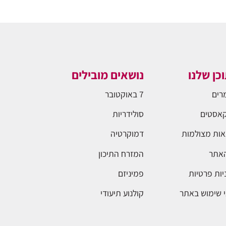
כן שלנו
נושאים מובילים
רים
7 באוקטובר
אסטים
סולידריות
ות מצולמות
דמוקרטיה
האתר
המזרח התיכון
יות פרטיות
פמיניזם
 שימוש באתר
קולנוע תיעודי