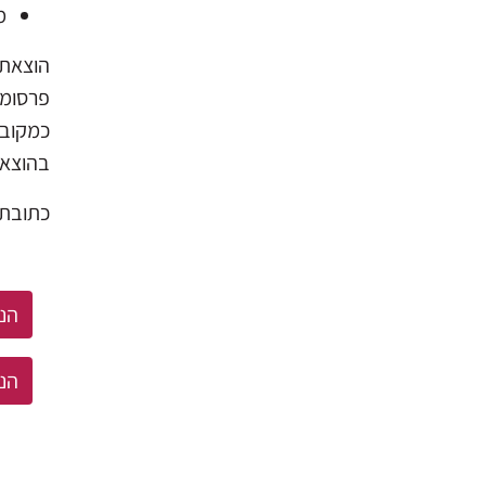
מ
הוצאת 
פרסומי
כמקובל
בהוצאה
כתובת 
הנח
הנ