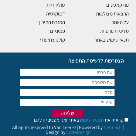
פודקאסטים
סולידריות
הרצאות מצולמות
דמוקרטיה
על האתר
המזרח התיכון
מדיניות פרטיות
פמיניזם
תנאי שימוש באתר
קולנוע תיעודי
הצטרפות לרשימת התפוצה
קראתי את
תנאי השימוש
באתר ואני מסכים/ה להם
All rights reserved to Van Leer © | Powered by
Netreach
|
Design by
LotteDesign