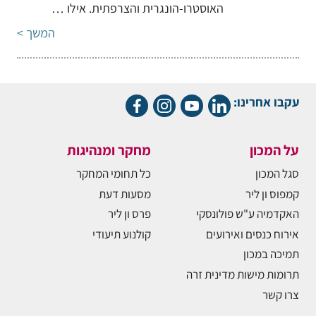
האוסטרו-הונגרית והצרפתית. אילו …
המשך >
עקבו אחרינו:
על המכון
מחקר ומנהיגות
סגל המכון
כל תחומי המחקר
קמפוס ון ליר
מסעות דעת
האקדמיה ע"ש פולונסקי
פרס ון ליר
אירוח כנסים ואירועים
קולנוע תיעודי
תמיכה במכון
תרומות מישות מדינית זרה
צרו קשר