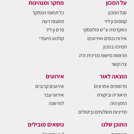
על המכון
מחקר ומנהיגות
סגל המכון
כל תחומי המחקר
קמפוס ון ליר
מסעות דעת
האקדמיה ע"ש פולונסקי
פרס ון ליר
אירוח כנסים ואירועים
קולנוע תיעודי
תמיכה במכון
תרומות מישות מדינית זרה
צרו קשר
הוצאה לאור
אירועים
פרסומים אחרונים
אירועים קרובים
תיאוריה וביקורת
אירועי עבר
הזמן הזה
לוח שנה
מדיניות משלוחים וביטולים
התוכן שלנו
נושאים מובילים