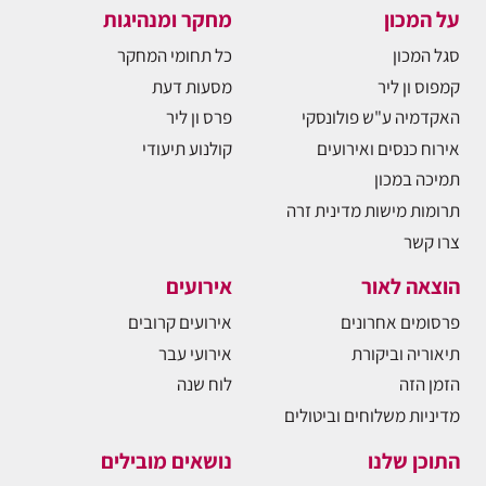
על המכון
מחקר ומנהיגות
סגל המכון
כל תחומי המחקר
קמפוס ון ליר
מסעות דעת
האקדמיה ע"ש פולונסקי
פרס ון ליר
אירוח כנסים ואירועים
קולנוע תיעודי
תמיכה במכון
תרומות מישות מדינית זרה
צרו קשר
הוצאה לאור
אירועים
פרסומים אחרונים
אירועים קרובים
תיאוריה וביקורת
אירועי עבר
הזמן הזה
לוח שנה
מדיניות משלוחים וביטולים
התוכן שלנו
נושאים מובילים