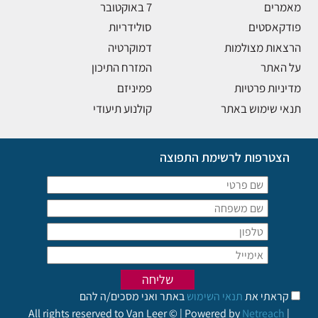
מאמרים
7 באוקטובר
פודקאסטים
סולידריות
הרצאות מצולמות
דמוקרטיה
על האתר
המזרח התיכון
מדיניות פרטיות
פמיניזם
תנאי שימוש באתר
קולנוע תיעודי
הצטרפות לרשימת התפוצה
קראתי את
תנאי השימוש
באתר ואני מסכים/ה להם
All rights reserved to Van Leer © | Powered by
Netreach
|