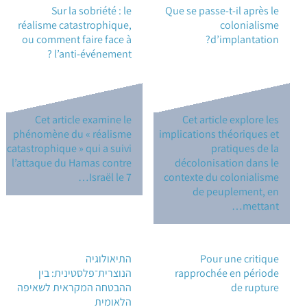
Sur la sobriété : le
Que se passe-t-il après le
réalisme catastrophique,
colonialisme
ou comment faire face à
d’implantation?
l’anti-événement ?
Cet article examine le
Cet article explore les
phénomène du « réalisme
implications théoriques et
catastrophique » qui a suivi
pratiques de la
l’attaque du Hamas contre
décolonisation dans le
Israël le 7…
contexte du colonialisme
de peuplement, en
mettant…
Pour une critique
התיאולוגיה
rapprochée en période
הנוצרית־פלסטינית: בין
de rupture
ההבטחה המקראית לשאיפה
הלאומית