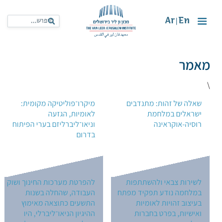
Ar
En
|
מאמר
\
שאלה של זהות: מתנדבים
מיקרו־פוליטיקה מקומית:
ישראלים במלחמת
לאומיות, הגזעה
רוסיה-אוקראינה
וניאו־ליברליזם בערי הפיתוח
בדרום
לשירות צבאי ולהשתתפות
להפרטת מערכות החינוך ושוק
במלחמה נודע תפקיד מפתח
העבודה, שהחלה בשנות
בעיצוב זהויות לאומיות
התשעים כתוצאה מאימוץ
ואישיות, בפרט בחברות
ההיגיון הניאו־ליברלי, היו