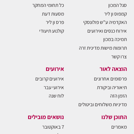
סגל המכון
כל תחומי המחקר
קמפוס ון ליר
מסעות דעת
האקדמיה ע"ש פולונסקי
פרס ון ליר
אירוח כנסים ואירועים
קולנוע תיעודי
תמיכה במכון
תרומות מישות מדינית זרה
צרו קשר
הוצאה לאור
אירועים
פרסומים אחרונים
אירועים קרובים
תיאוריה וביקורת
אירועי עבר
הזמן הזה
לוח שנה
מדיניות משלוחים וביטולים
התוכן שלנו
נושאים מובילים
מאמרים
7 באוקטובר