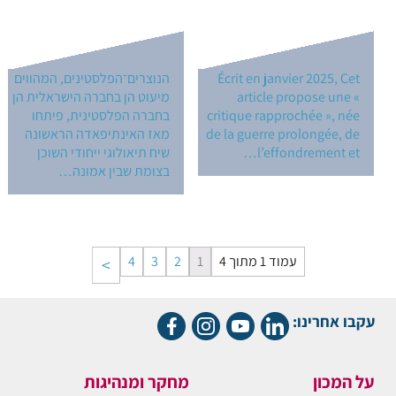
Écrit en janvier 2025, Cet
הנוצרים־הפלסטינים, המהווים
article propose une «
מיעוט הן בחברה הישראלית הן
critique rapprochée », née
בחברה הפלסטינית, פיתחו
de la guerre prolongée, de
מאז האינתיפאדה הראשונה
l’effondrement et…
שיח תיאולוגי ייחודי השוכן
בצומת שבין אמונה…
עמוד 1 מתוך 4
1
2
3
4
עקבו אחרינו:
על המכון
מחקר ומנהיגות