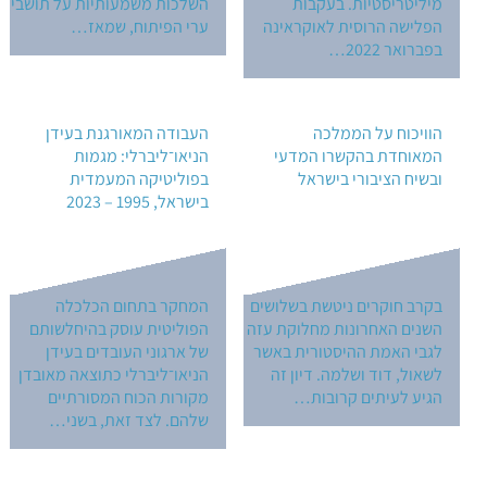
מיליטריסטיות. בעקבות
השלכות משמעותיות על תושבי
הפלישה הרוסית לאוקראינה
ערי הפיתוח, שמאז…
בפברואר 2022…
הוויכוח על הממלכה
העבודה המאורגנת בעידן
המאוחדת בהקשרו המדעי
הניאו־ליברלי: מגמות
ובשיח הציבורי בישראל
בפוליטיקה המעמדית
בישראל, 1995 – 2023
בקרב חוקרים ניטשת בשלושים
המחקר בתחום הכלכלה
השנים האחרונות מחלוקת עזה
הפוליטית עוסק בהיחלשותם
לגבי האמת ההיסטורית באשר
של ארגוני העובדים בעידן
לשאול, דוד ושלמה. דיון זה
הניאו־ליברלי כתוצאה מאובדן
הגיע לעיתים קרובות…
מקורות הכוח המסורתיים
שלהם. לצד זאת, בשני…