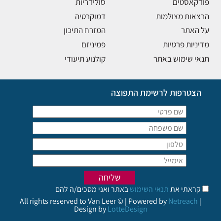
פודקאסטים
סולידריות
הרצאות מצולמות
דמוקרטיה
על האתר
המזרח התיכון
מדיניות פרטיות
פמיניזם
תנאי שימוש באתר
קולנוע תיעודי
הצטרפות לרשימת התפוצה
קראתי את
תנאי השימוש
באתר ואני מסכים/ה להם
All rights reserved to Van Leer © | Powered by
Netreach
|
Design by
LotteDesign