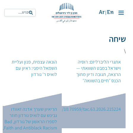
Ar
En
|
שיחה
\
אתגרי הליברליזם: רוסיה
הונאה עצמית, פנון ועליית
וישראל במבט השוואתי —
השמאל הימני: ראיון עם
הרצאה, תגובה ודיון מתוך
לואיס ר' גורדון
הכנס ״חיים בהשוואה״
https://doi.org/10.70959/tac.63.2026.215224
הריאיון שערך אדנה זאוודו
גבינש עם לואיס גורדון חוזר
לספרו הראשון של גורדון, Bad
Faith and Antiblack Racism,