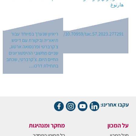
هارتوغ
https://doi.org/10.70959/tac.57.2023.277291
ריאיון שנערך במיוחד עבור
תיאוריה וביקורת עם דיפש
צ׳קרברטי ופרנסואה ארטוג,
שניים מחשובי ההיסטוריונים
החיים היום. צ׳קרברטי, שכתב
בתחילת דרכו…
עקבו אחרינו:
על המכון
מחקר ומנהיגות
סגל המכון
כל תחומי המחקר