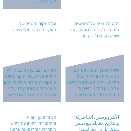
אשר ראה…
"הטוטליזציה של המושגים
על המקום והשפה של
היהודיים 'גלות' ו'גאולה' היא
האקדמיה בישראל: שיחה
שורש הטעות" – שיחה
שיחה שערך שאול סתר עם
שיחה בין צבי בן-דור בנית ולין
המשוררת והחוקרת שבא
חלוזין-דברת, שני חוקרים שגם
סלהוב, ובה ביקש ממנה לחשוב
עוסקים בפעילות פוליטית בתוך
על הימין החדש בישראל
האוניברסיטה ומחוץ לה, כדי
כתופעה פוליטית עכשווית…
שממקומותיהם הגיאוגרפיים…
الأنثروبوسين، الحاضريّة
אנתרופוקן, הוִִִִֹווּת
والتاريخ مقابلة مع ديبِش
והיסטוריה: ריאיון עם דיפש
تشكرابارتي وفرانسوا
צ'קרברטי ופרנסואה ארטוג