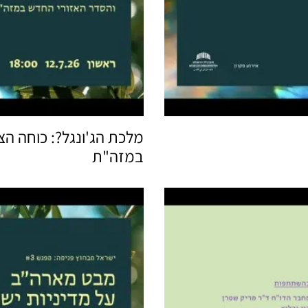
מלכת הג'ונגל?: כוחה הצ
במזה"ת