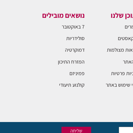
כן שלנו
נושאים מובילים
רים
7 באוקטובר
אסטים
סולידריות
ות מצולמות
דמוקרטיה
האתר
המזרח התיכון
יות פרטיות
פמיניזם
 שימוש באתר
קולנוע תיעודי