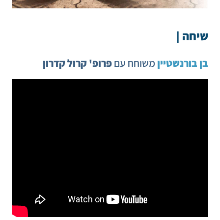
שיחה |
בן בורנשטיין
משוחח עם
פרופ' קרול קדרון