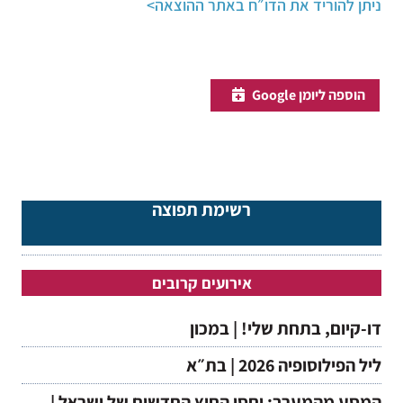
ניתן להוריד את הדו״ח באתר ההוצאה>
הוספה ליומן Google
רשימת תפוצה
אירועים קרובים
דו-קיום, בתחת שלי! | במכון
ליל הפילוסופיה 2026 | בת״א
המסע מהמערב: יחסי החוץ החדשים של ישראל |