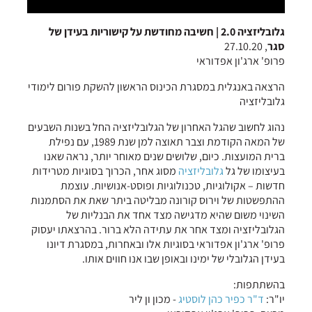
גלובליזציה 2.0 | חשיבה מחודשת על קישוריות בעידן של
סגר
, 27.10.20
פרופ' ארג'ון אפדוראי
הרצאה באנגלית במסגרת הכינוס הראשון להשקת פורום לימודי
גלובליזציה
נהוג לחשוב שהגל האחרון של הגלובליזציה החל בשנות השבעים
של המאה הקודמת וצבר תאוצה למן שנת 1989, עם נפילת
ברית המועצות. כיום, שלושים שנים מאוחר יותר, נראה שאנו
בעיצומו של גל
גלובליזציה
מסוג אחר, הכרוך בסוגיות מטרידות
חדשות – אקולוגיות, טכנולוגיות ופוסט-אנושיות. עוצמת
ההתפשטות של וירוס קורונה מבליטה ביתר שאת את הסתמנות
השינוי משום שהיא מדגישה מצד אחד את הבנליות של
הגלובליזציה ומצד אחר את עתידה הלא ברור. בהרצאתו יעסוק
פרופ' ארג'ון אפדוראי בסוגיות אלו ובאחרות, במסגרת דיונו
בעידן הגלובלי של ימינו ובאופן שבו אנו חווים אותו.
בהשתתפות:
יו"ר:
ד"ר כפיר כהן לוסטיג
- מכון ון ליר