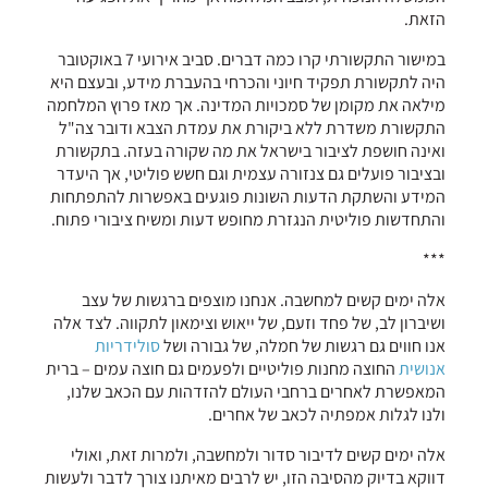
הזאת.
במישור התקשורתי קרו כמה דברים. סביב אירועי 7 באוקטובר
היה לתקשורת תפקיד חיוני והכרחי בהעברת מידע, ובעצם היא
מילאה את מקומן של סמכויות המדינה. אך מאז פרוץ המלחמה
התקשורת משדרת ללא ביקורת את עמדת הצבא ודובר צה"ל
ואינה חושפת לציבור בישראל את מה שקורה בעזה. בתקשורת
ובציבור פועלים גם צנזורה עצמית וגם חשש פוליטי, אך היעדר
המידע והשתקת הדעות השונות פוגעים באפשרות להתפתחות
והתחדשות פוליטית הנגזרת מחופש דעות ומשיח ציבורי פתוח.
***
אלה ימים קשים למחשבה. אנחנו מוצפים ברגשות של עצב
ושיברון לב, של פחד וזעם, של ייאוש וצימאון לתקווה. לצד אלה
אנו חווים גם רגשות של חמלה, של גבורה ושל
סולידריות
אנושית
החוצה מחנות פוליטיים ולפעמים גם חוצה עמים – ברית
המאפשרת לאחרים ברחבי העולם להזדהות עם הכאב שלנו,
ולנו לגלות אמפתיה לכאב של אחרים.
אלה ימים קשים לדיבור סדור ולמחשבה, ולמרות זאת, ואולי
דווקא בדיוק מהסיבה הזו, יש לרבים מאיתנו צורך לדבר ולעשות