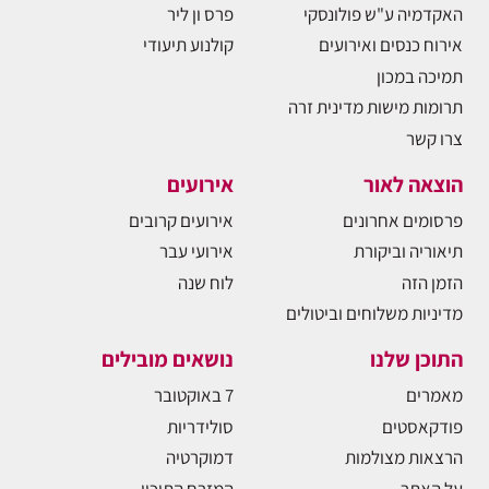
האקדמיה ע"ש פולונסקי
פרס ון ליר
אירוח כנסים ואירועים
קולנוע תיעודי
תמיכה במכון
תרומות מישות מדינית זרה
צרו קשר
הוצאה לאור
אירועים
פרסומים אחרונים
אירועים קרובים
תיאוריה וביקורת
אירועי עבר
הזמן הזה
לוח שנה
מדיניות משלוחים וביטולים
התוכן שלנו
נושאים מובילים
מאמרים
7 באוקטובר
פודקאסטים
סולידריות
הרצאות מצולמות
דמוקרטיה
על האתר
המזרח התיכון