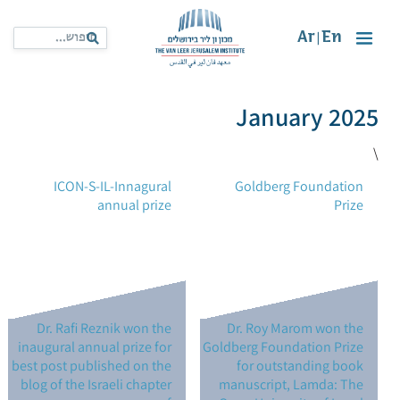
Ar
En
|
January 2025
\
ICON-S-IL-Innagural
Goldberg Foundation
annual prize
Prize
Dr. Rafi Reznik won the
Dr. Roy Marom won the
inaugural annual prize for
Goldberg Foundation Prize
best post published on the
for outstanding book
blog of the Israeli chapter
manuscript, Lamda: The