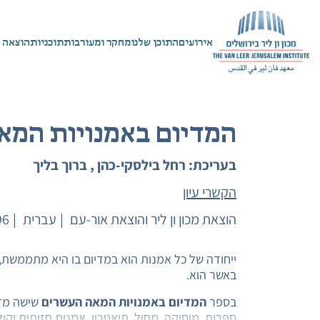
אירועים
התוכן שלנו
מחקר ומעורבות
תוכניות
הוצאה 
המדיום באמנויות המא
בעריכת: רחל בילסקי-כהן , ברוך בליך
הקשרי עיון
הוצאת מכון ון ליר והוצאת אור-עם
עברית
96
ייחודה של כל אמנות הוא במדיום בו היא מתממשת,
באשר הוא.
בספר
המדיום באמנויות המאה העשרים
שישה מד
ספרות, מוסיקה, מחול, תיאטרון, אמנות חזותית וקו