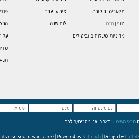
תיאוריה וביקורת
אירועי עבר
פודק
הזמן הזה
לוח שנה
הרצא
מדיניות משלוחים וביטולים
על 
מדינ
תנאי
ת
תנאי השימוש
באתר ואני מסכים/ה להם
ights reserved to Van Leer © | Powered by
Netreach
| Design by
LotteD