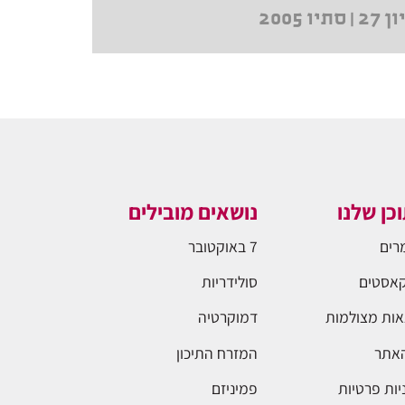
 סתיו 2005
כן שלנו
נושאים מובילים
רים
7 באוקטובר
אסטים
סולידריות
ות מצולמות
דמוקרטיה
האתר
המזרח התיכון
יות פרטיות
פמיניזם