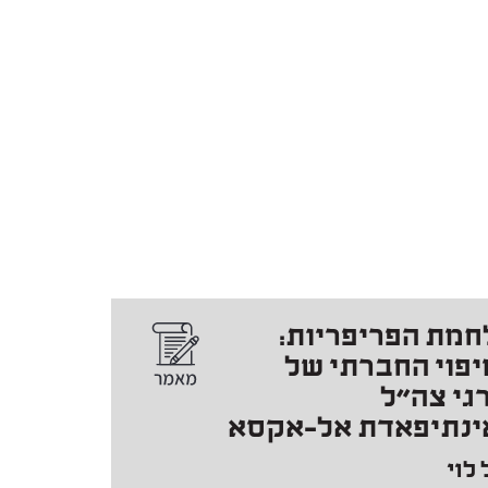
חמת הפריפריות:
פוי החברתי של
גי צה"ל
ינתיפאדת אל-אקסא
 לוי