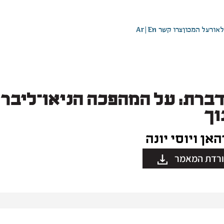
לאור
על המכון
צרו קשר
En
|
Ar
דברת: על המהפכה הניאו־ליבר
וך
האן ויוסי יונה
רדת המאמר