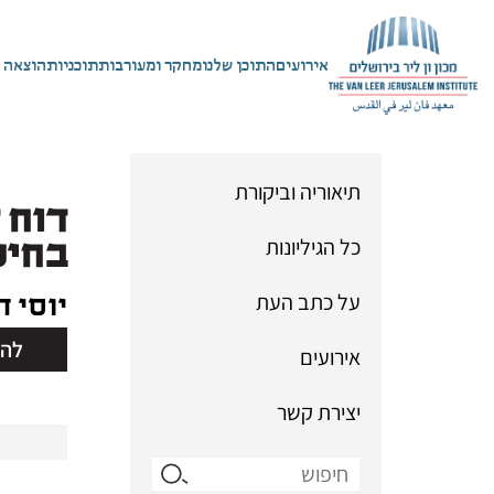
אירועים
התוכן שלנו
מחקר ומעורבות
תוכניות
הוצאה 
תיאוריה וביקורת
דוח 
כל הגיליונות
בחינ
על כתב העת
יוסי ד
להו
אירועים
גיליון 27 | סתיו 2005
יצירת קשר
Search