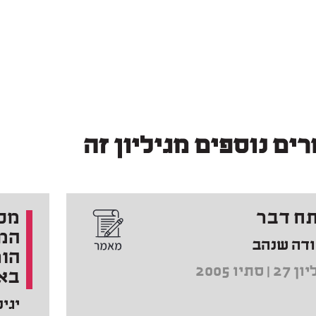
ים נוספים מגיליון זה
ח דבר
מל
המי
ודה שנהב
הור
2 | סתיו 2005
בא
יגיל