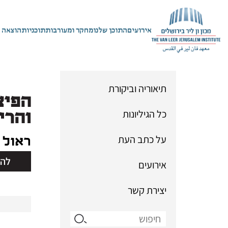
אירועים
התוכן שלנו
מחקר ומעורבות
תוכניות
הוצאה 
תיאוריה וביקורת
הפיצ
כל הגיליונות
והרי
על כתב העת
ראול 
להו
אירועים
גיליון 27 | סתיו 2005
יצירת קשר
Search