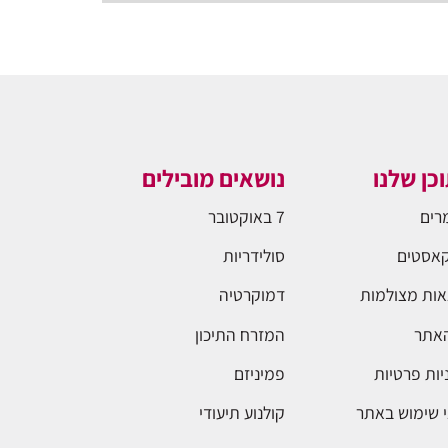
כן שלנו
נושאים מובילים
רים
7 באוקטובר
אסטים
סולידריות
ות מצולמות
דמוקרטיה
האתר
המזרח התיכון
יות פרטיות
פמיניזם
 שימוש באתר
קולנוע תיעודי