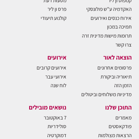
קמפוס ון ליר
מסעות דעת
האקדמיה ע"ש פולונסקי
פרס ון ליר
אירוח כנסים ואירועים
קולנוע תיעודי
תמיכה במכון
תרומות מישות מדינית זרה
צרו קשר
הוצאה לאור
אירועים
פרסומים אחרונים
אירועים קרובים
תיאוריה וביקורת
אירועי עבר
הזמן הזה
לוח שנה
מדיניות משלוחים וביטולים
התוכן שלנו
נושאים מובילים
מאמרים
7 באוקטובר
פודקאסטים
סולידריות
הרצאות מצולמות
דמוקרטיה