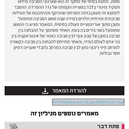
2006. ממצא בסיסי של מחקר זה הוא שארגוני הסביבה מילאו
תפקיד מינורי בלבד בסוגיית הקמתה של גדר ההפרדה. ההסבר
לממצא זה מעוגן בתזה המניחה שההיקף וההיתכנות של פעילות
סביבתית אזרחית תלויים במידה שבה מושג הסביבה מתופעל
ומובן מתוך אוריינטציית פעולה בסיסית. המאמר מציע כי המושג
מתופעל בשני צירים בה בעת: האחד מסתמך על ההבחנה בין
סביבה במובן של טבע ונוף לבין סביבה כאתר של אינטראקציה בין
בני אדם לעולם הפיזי, והאחר מתייחס להבחנה בין סביבה כקשורה
למרחב פיזי ריבוני נתון לבין סביבה כמרחב גלובלי שעניינו דמיון
חסר גבולות.
להורדת המאמר
49793604c4c6e1362be3d99f192b76af
מאמרים נוספים מגיליון זה
פתח דבר