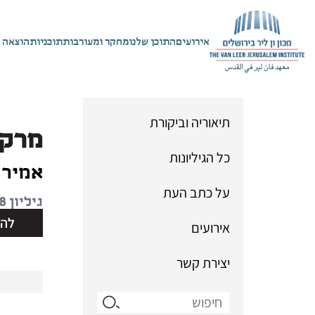
אירועים
התוכן שלנו
מחקר ומעורבות
תוכניות
הוצאה 
תיאוריה וביקורת
מרקס
כל הגיליונות
אמיר 
על כתב העת
גיליון 28 | אביב 2006
להו
אירועים
יצירת קשר
Search