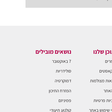
כן שלנו
נושאים מובילים
רים
7 באוקטובר
אסטים
סולידריות
ות מצולמות
דמוקרטיה
האתר
המזרח התיכון
יות פרטיות
פמיניזם
 שימוש באתר
קולנוע תיעודי