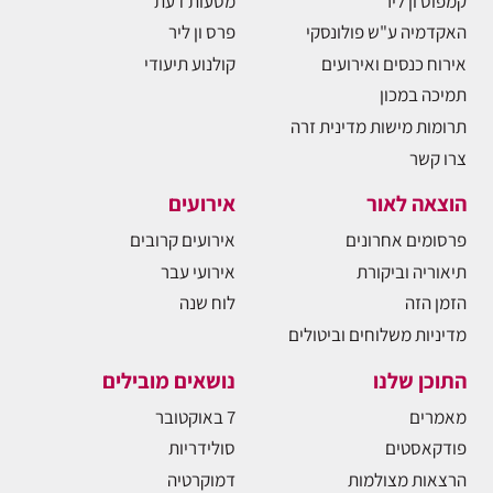
קמפוס ון ליר
מסעות דעת
האקדמיה ע"ש פולונסקי
פרס ון ליר
אירוח כנסים ואירועים
קולנוע תיעודי
תמיכה במכון
תרומות מישות מדינית זרה
צרו קשר
הוצאה לאור
אירועים
פרסומים אחרונים
אירועים קרובים
תיאוריה וביקורת
אירועי עבר
הזמן הזה
לוח שנה
מדיניות משלוחים וביטולים
התוכן שלנו
נושאים מובילים
מאמרים
7 באוקטובר
פודקאסטים
סולידריות
הרצאות מצולמות
דמוקרטיה