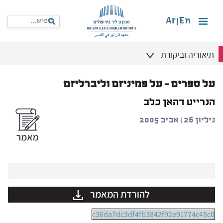
Ar
En
|
תיאוריה וביקורת
על ספרים – על פמיניזם וליברליזם
הנרייט דהאן כלב
גיליון 26 | אביב 2005
להורדת המאמר
c36da7dc3df4fb3842f92e91774c48c0