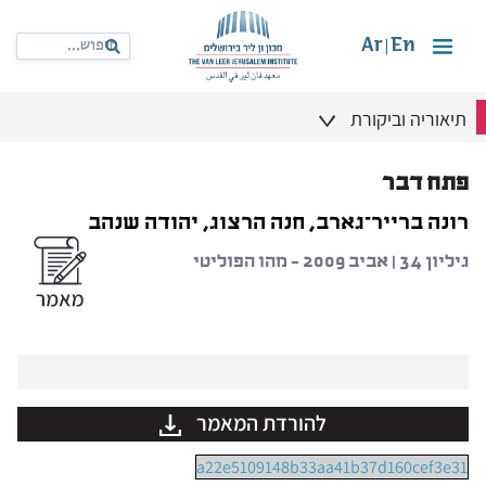
Ar
En
|
תיאוריה וביקורת
פתח דבר
רונה ברייר־גארב, חנה הרצוג, יהודה שנהב
גיליון 34 | אביב 2009 - מהו הפוליטי
להורדת המאמר
a22e5109148b33aa41b37d160cef3e31