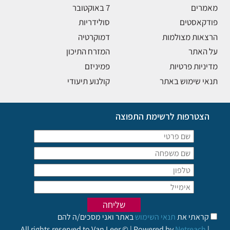
מאמרים
7 באוקטובר
פודקאסטים
סולידריות
הרצאות מצולמות
דמוקרטיה
על האתר
המזרח התיכון
מדיניות פרטיות
פמיניזם
תנאי שימוש באתר
קולנוע תיעודי
הצטרפות לרשימת התפוצה
קראתי את
תנאי השימוש
באתר ואני מסכים/ה להם
All rights reserved to Van Leer © | Powered by
Netreach
|