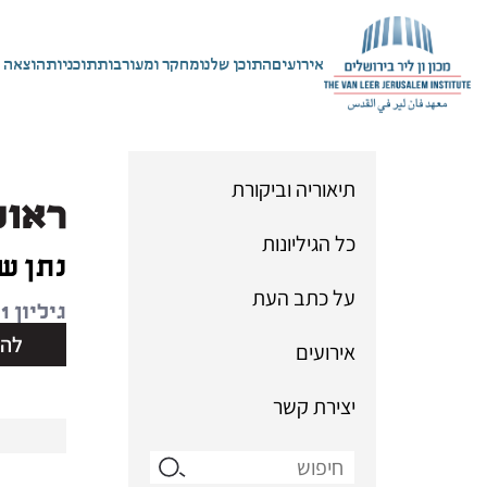
אירועים
התוכן שלנו
מחקר ומעורבות
תוכניות
הוצאה 
תיאוריה וביקורת
ראול
כל הגיליונות
נתן ש
על כתב העת
גיליון 21 | סתיו 2002
להו
אירועים
יצירת קשר
Search