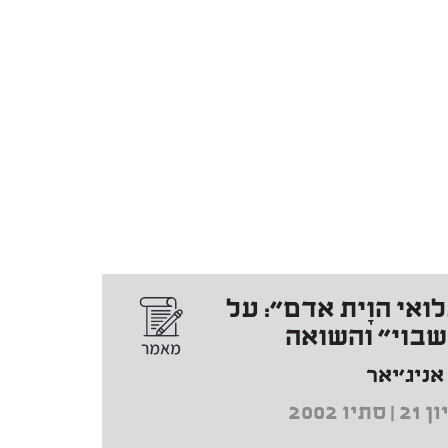
ואי הוָית אדם": על
בוי" והשואה
 אניג'יאר
 סתיו 2002