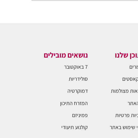
כן שלנו
נושאים מובילים
רים
7 באוקטובר
אסטים
סולידריות
ות מצולמות
דמוקרטיה
האתר
המזרח התיכון
יות פרטיות
פמיניזם
 שימוש באתר
קולנוע תיעודי