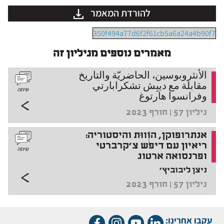
להורדת המאמר
350f494a77d6f2f61cb5a6a24a4b90f7
מאמרים נוספים מגיליון זה
الأنثروبوسين، الحاضريّة والتاريخ
مقابلة مع ديبِش تشكرابارتي
وفرانسوا هارتوغ
גיליון 57 | חורף 2023
אנתרופוקן, הוִִִִֹווּת והיסטוריה:
ריאיון עם דיפש צ'קרברטי
ופרנסואה ארטוג
ניצן ליבוביץ'
גיליון 57 | חורף 2023
עקבו אחרינו: