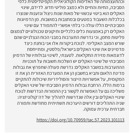
וכהתעצמותה של האלימות הקולוניאלית הקפיטליסטית כלפי
הסביבה, החיות והחיים ולא כמצב פוליטי חדש. לדידם, שינוי
האקלים הוא ביטוי עכשווי של מאות שנות ניצול וגזענות שנוצרו
בכלכלות השעבוד במטעים ובמחצבות במושבות. מן הדמיונות
הסביבתיים הללו עולה כי בלתי אפשרי להתמודד עם שינוי
האקלים רק באמצעות כלים כלכליים ותיקונים טכנולוגיים לצמצום
פליטות פחמן, וכי נדרשת התערבות במבני הכוח הנצלניים שהם
שורש המצב האקלימי. לנוכח ביקורות אלו אני בוחנת כיצד
מדמיינים את שינוי האקלים בישראל/פלסטין, ומתייחסת
לדוגמאות מזירת החקלאות. לטענתי, לשינוי גבולותיו של הדמיון
הסביבתי של שינוי האקלים יש השלכות חשובות על תוכניות
ההתערבות במשבר האקלים: נדרשת פעולה שתפרוץ את גבולות
מדינת הלאום ותביא בחשבון הן את המערכת האזורית הן את זו
המקומית, על אפשרויות הייצור והסולידריות שיכולות להתקיים
ברמות הללו. הרחבת גבולות הדמיון הסביבתי של שינוי האקלים
משליכה גם על האפשרות לקשור בין התמורות הנדרשות לנוכח
שינויי האקלים ובין אלה שנדרשות לתהליך של דה־קולוניזציה:
שניה התהליכים דורשים היערכות תשתיתית מחודשת ותמורה
חברתית ערכית עמוקה.
https://doi.org/10.70959/tac.57.2023.101113