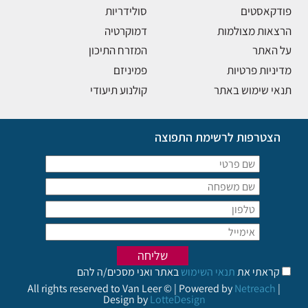
פודקאסטים
סולידריות
הרצאות מצולמות
דמוקרטיה
על האתר
המזרח התיכון
מדיניות פרטיות
פמיניזם
תנאי שימוש באתר
קולנוע תיעודי
הצטרפות לרשימת התפוצה
קראתי את
תנאי השימוש
באתר ואני מסכים/ה להם
All rights reserved to Van Leer © | Powered by
Netreach
|
Design by
LotteDesign