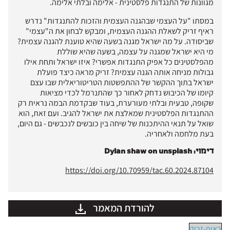
מגוונות של התנגדות פלסטינית - אלימה ובלתי אלימה.
במסתו "על העצמי שבהגנה העצמית והזכות להתנגדות" נדרש
ראיף זריק לשאלת ההגנה העצמית, ומבקש לבחון את ה"עצמי"
שביסודה. על מה ישראל מגנה בשעה שהיא טוענת להגנה עצמית?
מי היא ישראל שמגנה על עצמה, בשעה שהיא שוללת
מהפלסטינים כל אפיק התנגדות אפשרי? איזו ישראל ותחת אילו
גבולות מניחה אותה הגנה עצמית? זריק מראה כיצד פועלת
ישראל בתוך ההקשר של ההתפשטות הטריטוריאלית שבו עצם
קיומו של הכיבוש נדחק לאחור כך שהתנרמל לכדי מציאות
שקופה, טבעית ובלתי מעורערת, בעוד שבקדמת הבמה נראית רק
ההתנגדות הפלסטינית שמאלצת את ישראל להגיב. ועם זאת, הוא
שואל על תנאי ההיתכנות של שיחה בין כובשים לנכבשים - גם היום,
בעת מלחמה ולאחריה.
דימוי: Dylan shaw on unsplash
https://doi.org/10.70959/tac.60.2024.87104
להורדת המאמר
ראיף-זריק