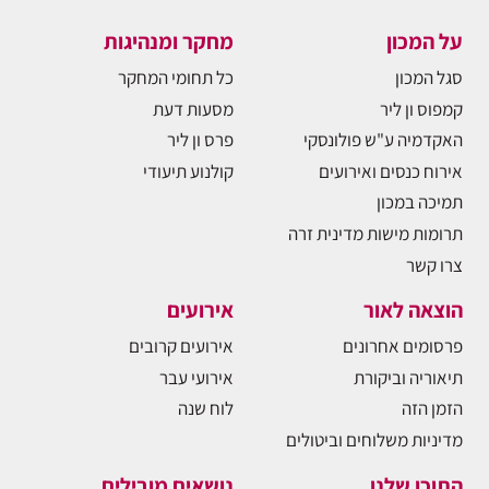
על המכון
מחקר ומנהיגות
סגל המכון
כל תחומי המחקר
קמפוס ון ליר
מסעות דעת
האקדמיה ע"ש פולונסקי
פרס ון ליר
אירוח כנסים ואירועים
קולנוע תיעודי
תמיכה במכון
תרומות מישות מדינית זרה
צרו קשר
הוצאה לאור
אירועים
פרסומים אחרונים
אירועים קרובים
תיאוריה וביקורת
אירועי עבר
הזמן הזה
לוח שנה
מדיניות משלוחים וביטולים
התוכן שלנו
נושאים מובילים