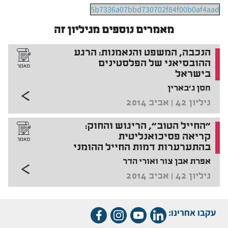
5b7336a07bbd730702f84f00b0af4aad
מאמרים נוספים מגיליון זה
הנכבה, המשפט והנאמנות: הרגע
ההובסיאני של הפלסטינים
בישראל
חסן ג'בארין
גיליון 42 | אביב 2014
"החייל הטוב", הריגוש והחוק:
קריאה פסיכואנליטית
בהתערערות דמות החייל ההומני
אפרת אבן צור ואורי הדר
גיליון 42 | אביב 2014
עקבו אחרינו: