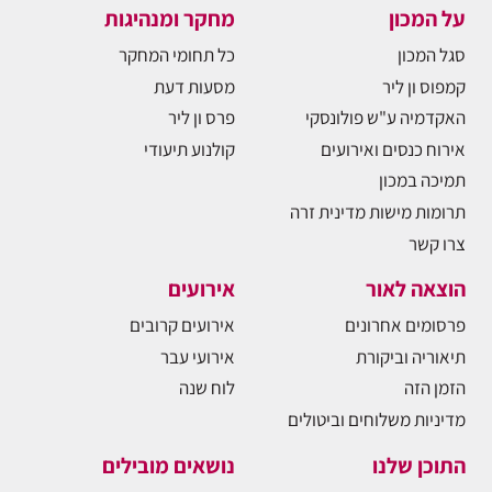
על המכון
מחקר ומנהיגות
סגל המכון
כל תחומי המחקר
קמפוס ון ליר
מסעות דעת
האקדמיה ע"ש פולונסקי
פרס ון ליר
אירוח כנסים ואירועים
קולנוע תיעודי
תמיכה במכון
תרומות מישות מדינית זרה
צרו קשר
הוצאה לאור
אירועים
פרסומים אחרונים
אירועים קרובים
תיאוריה וביקורת
אירועי עבר
הזמן הזה
לוח שנה
מדיניות משלוחים וביטולים
התוכן שלנו
נושאים מובילים