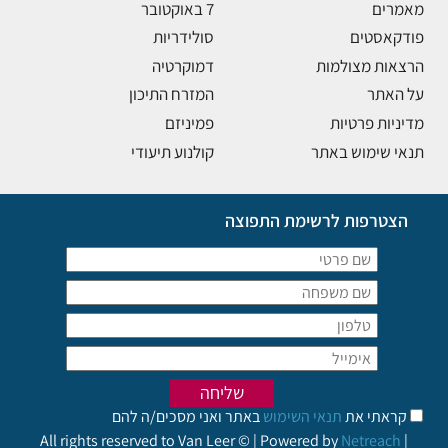
מאמרים
7 באוקטובר
פודקאסטים
סולידריות
הרצאות מצולמות
דמוקרטיה
על האתר
המזרח התיכון
מדיניות פרטיות
פמיניזם
תנאי שימוש באתר
קולנוע תיעודי
הצטרפות לרשימת התפוצה
קראתי את
תנאי השימוש
באתר ואני מסכים/ה להם
All rights reserved to Van Leer © | Powered by
Netreach
|