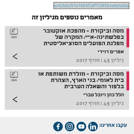
ec42bb257e7893f2df733f5b1e8e5dda
מאמרים נוספים מגיליון זה
מסה וביקורת – מהפכת אוקטובר
בפלשתינה-א"י: המקרה של
מפלגת הפועלים הסוציאליסטית
אפרים דוידי
גיליון 49 | חורף 2017
מסה וביקורת – מולדת משותפת או
בית לאומי: בני הארץ, הצהרת
בלפור והשאלה הערבית
הלל כהן ויובל עברי
גיליון 49 | חורף 2017
עקבו אחרינו: