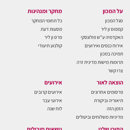
על המכון
מחקר ומנהיגות
סגל המכון
כל תחומי המחקר
קמפוס ון ליר
מסעות דעת
האקדמיה ע"ש פולונסקי
פרס ון ליר
אירוח כנסים ואירועים
קולנוע תיעודי
תמיכה במכון
תרומות מישות מדינית זרה
צרו קשר
הוצאה לאור
אירועים
פרסומים אחרונים
אירועים קרובים
תיאוריה וביקורת
אירועי עבר
הזמן הזה
לוח שנה
מדיניות משלוחים וביטולים
התוכן שלנו
נושאים מובילים