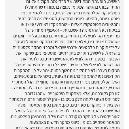
ראשית, הופעתה המחודשת של פרדיגמת הקולוניאליזם
ההתיישבותי בהקשר המקומי נעוצה בתמורות שהתחוללו
בפוליטיקה הפלסטינית בישראל. שנית, בניגוד למגמות כמו
פוסט-ציונות, ההיסטוריונים החדשים, הסוציולוגיה הביקורתית
והתיאוריה הפוסטקולוניאלית – שהתמקדו באירועי 1948 או
בביקורת על ההגמוניה האשכנזית – האימוץ המחודש של
פרדיגמת הקולוניאליזם ההתיישבותי איננו מונהג על ידי חוקרים
ישראלים או יהודים, אלא מדובר בפרויקט מחקרי שמובל בעיקר
על ידי חוקרים פלסטינים אזרחי ישראל ומרכזי מחקר פלסטיניים
בישראל. שלישית, חוקרים ביקורתיים ופוסט-ציונים, שחקרו את
הסכסוך במסגרת הקולוניאלית-התיישבותית, נטו לתאר את
ההיבט הקולוניאלי של היחסים בישראל כמרכיב בהיסטוריה של
המקום בעבר ולא כתהליך מתמשך בהווה. יתר על כן, המחקרים
הקודמים נטו להתמקד בתנועה הציונית, בישראלים ובמעשיהם,
ואילו הפלסטינים נעדרו מהניתוח או נותרו מחוץ לו. הגל המחקרי
החדש, לעומת זאת, מתאפיין בחזרת הפלסטינים הן להיסטוריה –
לא רק כקורבנות, אלא כשחקנים היסטוריים, שהתנגדותם
לפרויקט הציוני לקחה חלק בעיצובו – והן להיסטוריוגרפיה ולמחקר
הסוציולוגי כחוקרים מעורבים. כאן, אטען בסוף המאמר, עולה
האפשרות להתהפכות המבט ולהפיכתן של הציונות ושל ישראל
לאובייקטים של מחקר מנקודת מבטם של קורבנותיהן הפלסטינים.
המאמר מסתיים בסימון כיווני מחקר חדשים באמצעות
פנומנולוגיה של היחסים בין האזרחים הפלסטינים בישראל לבין