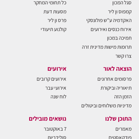
סגל המכון
כל תחומי המחקר
קמפוס ון ליר
מסעות דעת
האקדמיה ע"ש פולונסקי
פרס ון ליר
אירוח כנסים ואירועים
קולנוע תיעודי
תמיכה במכון
תרומות מישות מדינית זרה
צרו קשר
הוצאה לאור
אירועים
פרסומים אחרונים
אירועים קרובים
תיאוריה וביקורת
אירועי עבר
הזמן הזה
לוח שנה
מדיניות משלוחים וביטולים
התוכן שלנו
נושאים מובילים
מאמרים
7 באוקטובר
פודקאסטים
סולידריות