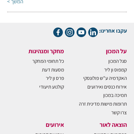
המשך >
עקבו אחרינו:
על המכון
מחקר ומנהיגות
סגל המכון
כל תחומי המחקר
קמפוס ון ליר
מסעות דעת
האקדמיה ע"ש פולונסקי
פרס ון ליר
אירוח כנסים ואירועים
קולנוע תיעודי
תמיכה במכון
תרומות מישות מדינית זרה
צרו קשר
הוצאה לאור
אירועים