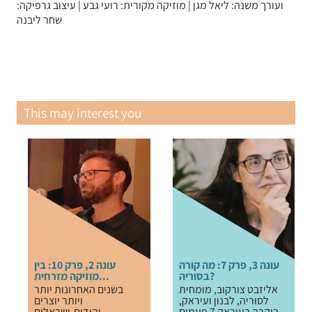
ועורך משנה: ליאל מגן | מוזיקה מקורית: רועי גבע | עיצוב גרפיקה:
שחר ליבנה
This may interest you
עונה 3, פרק 7: מה קורה
עונה 2, פרק 10: בין
בסוריה?
מוזיקה מזרחית...
אליזבט צורקוב, מומחית
בשנים האחרונות יותר
לסוריה, לבנון ועיראק,
ויותר יוצרים
ביקרה בעיראק 7 פעמים...
יהודים-ישראלים