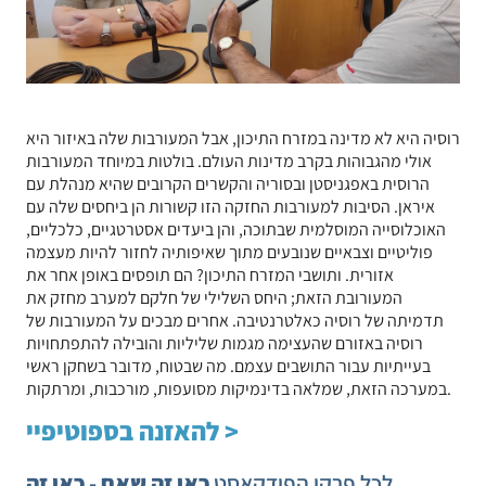
רוסיה היא לא מדינה במזרח התיכון, אבל המעורבות שלה באיזור היא
אולי מהגבוהות בקרב מדינות העולם. בולטות במיוחד המעורבות
הרוסית באפגניסטן ובסוריה והקשרים הקרובים שהיא מנהלת עם
איראן. הסיבות למעורבות החזקה הזו קשורות הן ביחסים שלה עם
האוכלוסייה המוסלמית שבתוכה, והן ביעדים אסטרטגיים, כלכליים,
פוליטיים וצבאיים שנובעים מתוך שאיפותיה לחזור להיות מעצמה
אזורית. ותושבי המזרח התיכון? הם תופסים באופן אחר את
המעורובת הזאת; היחס השלילי של חלקם למערב מחזק את
תדמיתה של רוסיה כאלטרנטיבה. אחרים מבכים על המעורבות של
רוסיה באזורם שהעצימה מגמות שליליות והובילה להתפתחויות
בעייתיות עבור התושבים עצמם. מה שבטוח, מדובר בשחקן ראשי
במערכה הזאת, שמלאה בדינמיקות מסועפות, מורכבות, ומרתקות.
להאזנה בספוטיפיי >
לכל פרקי הפודקאסט
כאן זה שאם - כאן זה