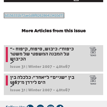
3d156331b72ae1d8f826286413410d71
More Articles from this issue
"כיפוח": כיבוש, סיפוח, קיפוח –
על המבנה המשפטי של משטר
הכיבוש
Issue 31 | Winter 2007 - 40to67
בין "שניים" ל"אחד": כלכלה בין
הים לירדן מ־1967
Issue 31 | Winter 2007 - 40to67