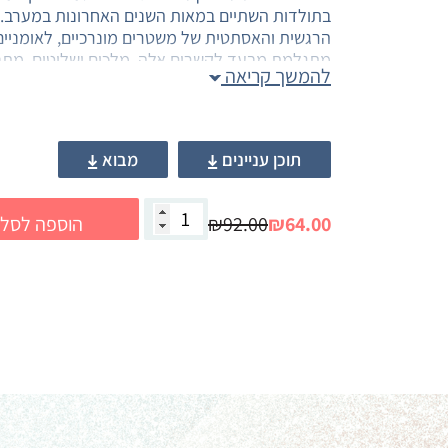
בתולדות השתיים במאות השנים האחרונות במערב.
הרגשית והאסתטית של משטרים מונרכיים, לאומניים, 
מתגלמת מבעד לקשרים אלה. מלכים ושליטים, מתבר
להמשך קריאה
ולרוממות הכוח, אך המוזיקה מצאה את מקומה גם ב
בטקסי לוויות מלכותיים וממלכתיים קידשה המוזיק
זוהר. במדינה הלאומית היא ידעה לכסות על פחד ה
מאחורי הדגל אל שדה הקרב, אך בה בעת נתנה ביטו
תוכן עניינים
מבוא
ברוח הליברליזם העולה, טוענים המחברים, הצליחה
הבדידות והרפלקסיביות של היחיד, אך גם לטפח את
₪64.00
₪92.00
הוספה לסל
ובדמוקרטיה ביקשה להשמיע את "קול העם". המוזיק
בתרבות הקפיטליסטית, זאת בצד ביטוי לזעקת הנדכ
הנפישה את קול האישה הנבגדת או המדוכאת, אך ג
חברתיים ותודעתיים.
מהם המנגנונים ההדדיים של שתי אמנויות חמקמקות 
המאפשרים מגוון כה רחב של עיצובי הסובייקט הפול
היסטוריות רבות הספר מוביל את קוראיו לכמה תשוב
סגולותיהן הייחודיות של כל אחת מן התופעות הנדונ