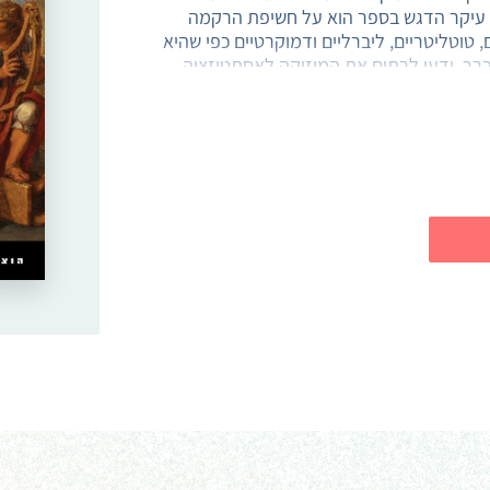
 עיקר הדגש בספר הוא על חשיפת הרקמה
טוטליטריים, ליברליים ודמוקרטיים כפי שהיא
ר, ידעו לרתום את המוזיקה לאסתטיזציה
עידוד הסולידריות וההתלהבות של מהפכנים.
ה את עלילות השליט המת ועוררה תקווה לעתיד
מוות במקצבים וזמרה של חיילים הצועדים
י לתחושות מקבריות ולמרי אנטי-מלחמתי.
 המוזיקה לא אחת לגלם את הפנימיות,
 אסתטיקת השיח הקאמרי הבין-אישי;
כמות
ה שימשה ומשמשת לפיתוי קונים וצרכנים
של
אים בשכונות העוני. במשטרים שונים היא
ם את זו המבקשת לקרוא תיגר על כבלים
להלחין
כוח,
אלו – אמנות הצליל וא(ו)מנות השלטון –
לשיר
יטי ודמות הריבון וממשלתו? דרך דוגמאות
חירות
ות עקרוניות לשאלה זו, הנובעות מתוך
ות כפי שהן עוצבו בהקשרים התרבותיים השונים.