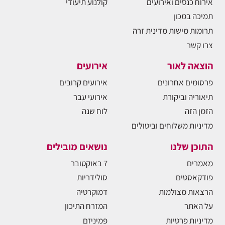
אירוח כנסים ואירועים
קולנוע תיעודי
תמיכה במכון
תרומות מישות מדינית זרה
צרו קשר
הוצאה לאור
אירועים
פרסומים אחרונים
אירועים קרובים
תיאוריה וביקורת
אירועי עבר
הזמן הזה
לוח שנה
מדיניות משלוחים וביטולים
התוכן שלנו
נושאים מובילים
מאמרים
7 באוקטובר
פודקאסטים
סולידריות
הרצאות מצולמות
דמוקרטיה
על האתר
המזרח התיכון
מדיניות פרטיות
פמיניזם