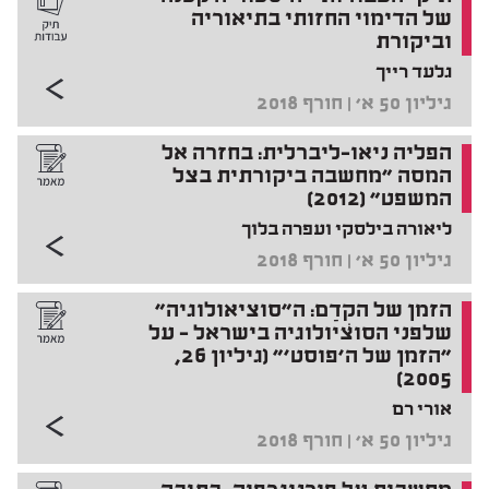
של הדימוי החזותי בתיאוריה
וביקורת
גלעד רייך
גיליון 50 א' | חורף 2018
הפליה ניאו-ליברלית: בחזרה אל
המסה "מחשבה ביקורתית בצל
המשפט" (2012)
ליאורה בילסקי ועפרה בלוך
גיליון 50 א' | חורף 2018
הזמן של הקְדַם: ה"סוציאולוגיה"
שלפני הסוציולוגיה בישראל – על
"הזמן של ה'פוסט'" (גיליון 26,
2005)
אורי רם
גיליון 50 א' | חורף 2018