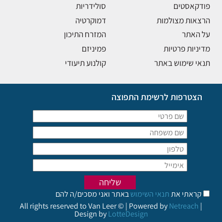
פודקאסטים
סולידריות
הרצאות מצולמות
דמוקרטיה
על האתר
המזרח התיכון
מדיניות פרטיות
פמיניזם
תנאי שימוש באתר
קולנוע תיעודי
הצטרפות לרשימת התפוצה
קראתי את
תנאי השימוש
באתר ואני מסכים/ה להם
All rights reserved to Van Leer © | Powered by
Netreach
|
Design by
LotteDesign