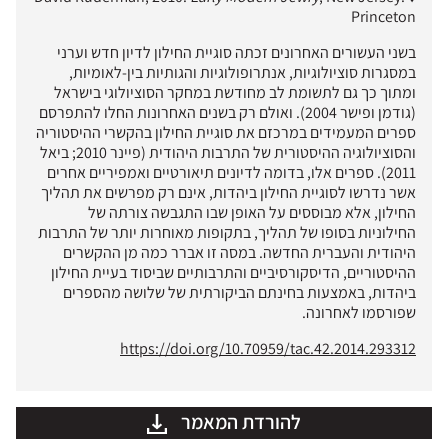
Princeton
בשני העשורים האחרונים זכתה סוגיית החילון לדיון חדש וערני
במסגרות סוציולוגיות, אנתרופולוגיות והגותיות בין-לאומיות,
ומתוך כך גם לתשומת לב מחודשת במחקר הסוציולוגי בישראל
(גודמן ופישר 2004). ואולם רק בשנים האחרונות החלו להתפרסם
ספרים המעמידים במרכזם את סוגיית החילון בהקשרי ההיסטוריה
והסוציולוגיה ההיסטורית של התרבות היהודית (פיינר 2010; ביאל
2011). ספרים אלו, בדומה לדיונים תיאורטיים ואמפיריים אחרים
אשר נדרשו לסוגיית החילון ביהדות, אינם רק מפרשים את תהליך
החילון, אלא מבוססים על האופן שבו התגבשה צורתה של
החילוניות בסופו של תהליך, בתקופות מאוחרות יותר של התרבות
היהודית והעברית החדשה. במסה זו אברר כמה מן ההקשרים
ההיסטוריים, הדיסקורסיביים והתרבותיים שביסוד בעיית החילון
ביהדות, באמצעות בחינתם הביקורתית של שלושה מהספרים
שפורסמו לאחרונה.
https://doi.org/10.70959/tac.42.2014.293312
להורדת המאמר