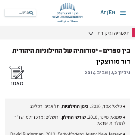
Ar
En
|
תיאוריה וביקורת
בין ספרים – יסודותיה של החילוניות היהודית
דוד סורוצקין
גיליון 42 | אביב 2014
♦ טלאל אסד, 2010.
כינון החילוניות
, תל אביב: רסלינג
♦ שמואל פיינר, 2010.
שורשי החילון
, ירושלים: מרכז זלמן שז"ר
לתולדות ישראל
Early Modern Jewry
, New Jersey:
♦ David Ruderman, 2010.