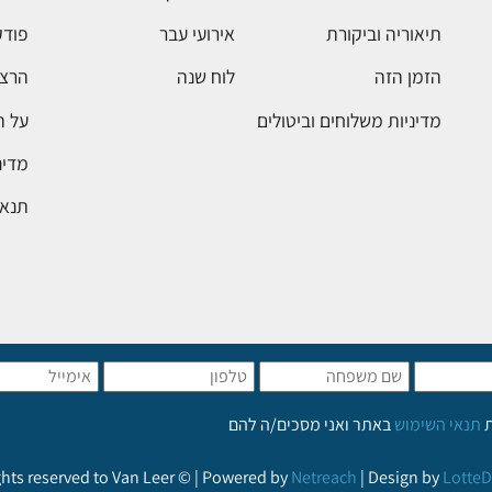
תיאוריה וביקורת
אירועי עבר
פודק
הזמן הזה
לוח שנה
הרצא
מדיניות משלוחים וביטולים
על 
מדינ
תנאי
ת
תנאי השימוש
באתר ואני מסכים/ה להם
ights reserved to Van Leer © | Powered by
Netreach
| Design by
LotteD