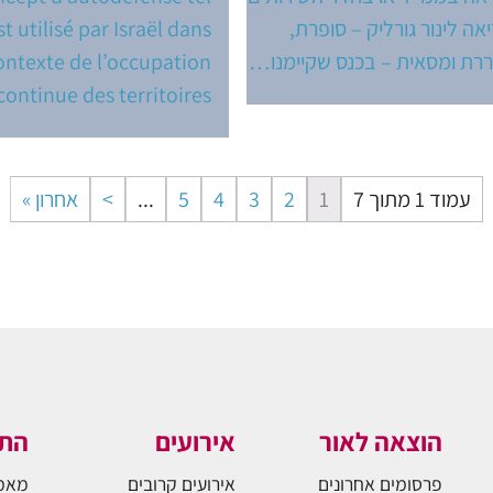
אה לינור גורליק – סופרת,
st utilisé par Israël dans
רת ומסאית – בכנס שקיימנו…
ontexte de l’occupation
continue des territoires…
עמוד 1 מתוך 7
1
2
3
4
5
...
אחרון »
הוצאה לאור
אירועים
התו
פרסומים אחרונים
אירועים קרובים
מאמ