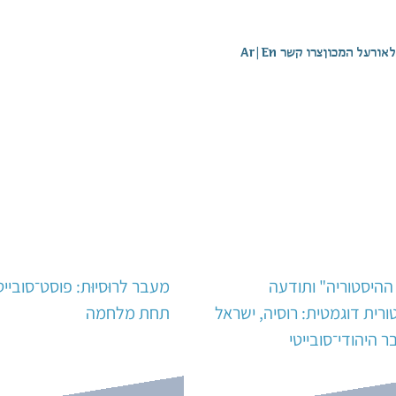
לאור
על המכון
צרו קשר
En
|
Ar
ההיסטוריה" ותודעה
מעבר לרוּסיוּת: פוסט־סובייט
ורית דוגמטית: רוסיה, ישראל
תחת מלחמה
ר היהודי־סובייטי