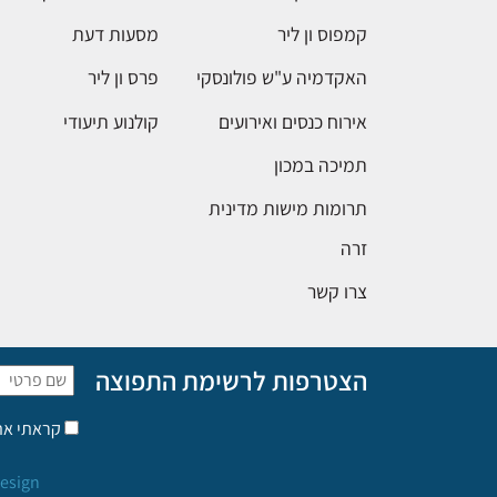
קמפוס ון ליר
מסעות דעת
האקדמיה ע"ש פולונסקי
פרס ון ליר
אירוח כנסים ואירועים
קולנוע תיעודי
תמיכה במכון
תרומות מישות מדינית
זרה
צרו קשר
הצטרפות לרשימת התפוצה
קראתי א
esign