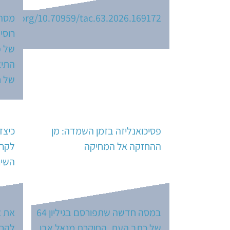
//doi.org/10.70959/tac.63.2026.169172
מסה 
רוסי
של פ
התיא
של 
פסיכואנליזה בזמן השמדה: מן
ההחזקה אל המחיקה
לקרי
השיר
במסה חדשה שתפורסם בגיליון 64
של כתב העת, החוקרת מנאל אבו
לקרי