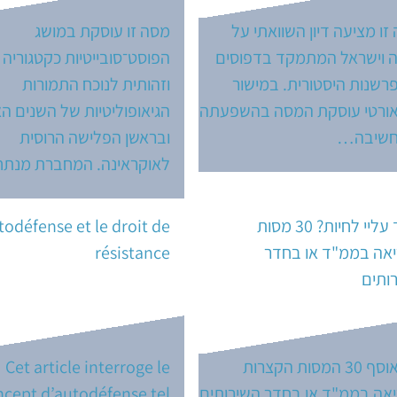
https:
זו מציעה דיון השוואתי על
מסה זו עוסקת במושג
ה וישראל המתמקד בדפוסים
הפוסט־סובייטיות כקטגוריה 
רשנות היסטורית. במישור
וזהותית לנוכח התמורות
ורטי עוסקת המסה בהשפעתה
הגיאופוליטיות של השנים הא
חשיבה…
ובראשן הפלישה הרוסית
לאוקראינה. המחברת מנ
כיצד עליי לחיות? 30 מסות
todéfense et le droit de
אה בממ"ד או בחדר
résistance
ותים
את אוסף 30 המסות הקצרות
Cet article interroge le
אה בממ"ד או בחדר השירותים
ncept d’autodéfense tel