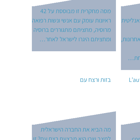
מסה מחקרית זו מבוססת על 42
אנליטית
ראיונות עומק עם אנשי ונשות רפואה
מרוסיה, מחציתם מתגוררים ברוסיה
חרונות,
ומחציתם היגרו לישראל לאחר…
תחת…
L’au
בזות ורצח עם
מה הביא את החברה הישראלית
co
למצב שבו היא מבצעת רצח עם? זו